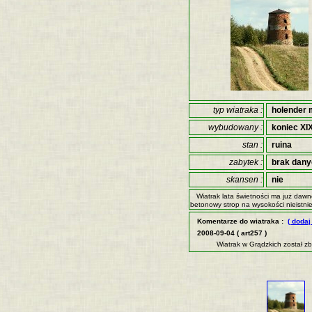
typ wiatraka :
holender 
wybudowany :
koniec XIX
stan :
ruina
zabytek :
brak dan
skansen :
nie
Wiatrak lata świetności ma już daw
betonowy strop na wysokości nieistnie
Komentarze do wiatraka :
( dodaj
2008-09-04 ( art257 )
Wiatrak w Grądzkich został z