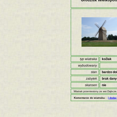
Grodzisk Wielkopol
typ wiatraka :
koźlak
wybudowany :
stan :
bardzo do
zabytek :
brak dan
skansen :
nie
Wiatrak przeniesiony ze wsi Dąbcze
Komentarze do wiatraka :
( dodaj