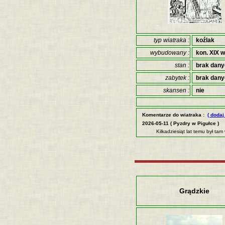
typ wiatraka :
koźlak
wybudowany :
kon. XIX w
stan :
brak dan
zabytek :
brak dan
skansen :
nie
Komentarze do wiatraka :
( dodaj
2026-05-11 ( Pyzdry w Pigułce )
Kilkadziesiąt lat temu był ta
Grądzkie