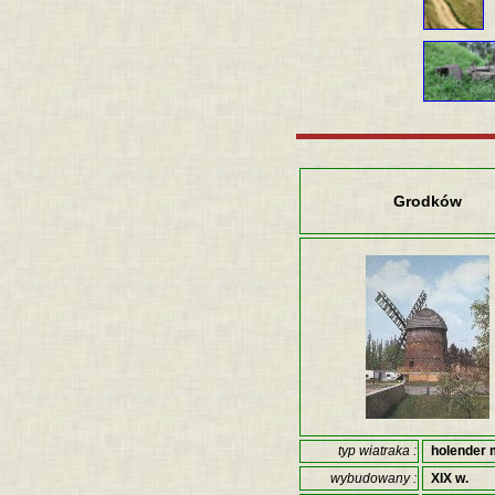
Grodków
typ wiatraka :
holender 
wybudowany :
XIX w.