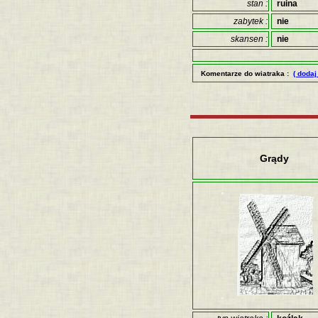
stan :
ruina
zabytek :
nie
skansen :
nie
Komentarze do wiatraka :
( dodaj
Grądy