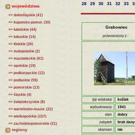
28
29
30
31
32
33
województwa
>> dolnośląskie (41)
>> kujawsko-pomor. (30)
Grabowiec
>> lubelskie (44)
przeniesiony z :
>> lubuskie (14)
>> łódzkie (26)
>> małopolskie (2)
>> mazowieckie (61)
>> opolskie (19)
>> podkarpackie (12)
>> podlaskie (59)
>> pomorskie (13)
>> śląskie (4)
typ wiatraka :
koźlak
>> świętokrzyskie (8)
wybudowany :
1941
>> warminsko-mazur. (22)
stan :
dobry
>> wielkopolskie (157)
zabytek :
brak dan
>> zachodniopomorskie (21)
regiony
skansen :
nie