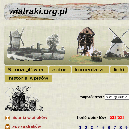
wiatraki.org.pl
województwo :
Ilość obiektów -
533/533
historia wiatraków
typy wiatraków
1
2
3
4
5
6
7
8
9