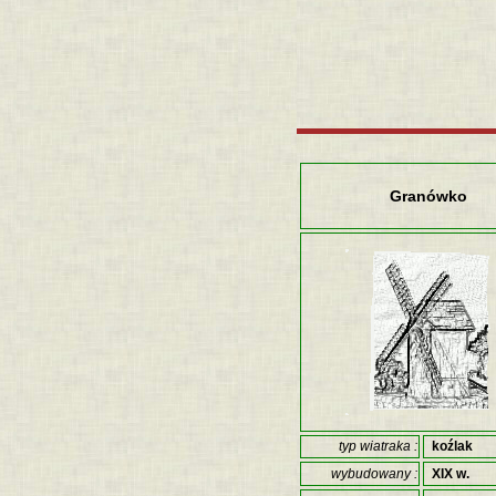
Granówko
typ wiatraka :
koźlak
wybudowany :
XIX w.