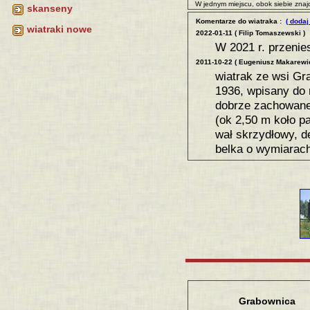
W jednym miejscu, obok siebie znajd
skanseny
Komentarze do wiatraka :
( dodaj
wiatraki nowe
2022-01-11 ( Filip Tomaszewski )
W 2021 r. przeni
2011-10-22 ( Eugeniusz Makarewic
wiatrak ze wsi Gr
1936, wpisany do 
dobrze zachowane
(ok 2,50 m koło 
wał skrzydłowy, d
belka o wymiarach
Grabownica