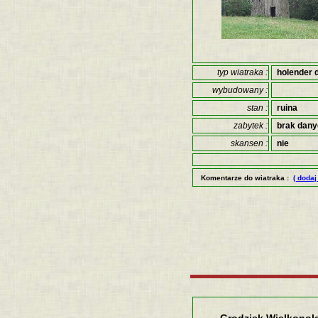
typ wiatraka :
holender 
wybudowany :
stan :
ruina
zabytek :
brak dan
skansen :
nie
Komentarze do wiatraka :
( dodaj