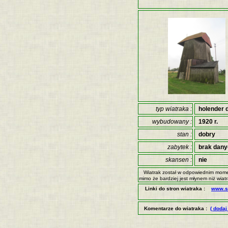
typ wiatraka :
holender 
wybudowany :
1920 r.
stan :
dobry
zabytek :
brak dan
skansen :
nie
Wiatrak został w odpowiednim mome
mimo że bardziej jest młynem niż wiat
Linki do stron wiatraka :
www.st
Komentarze do wiatraka :
( dodaj