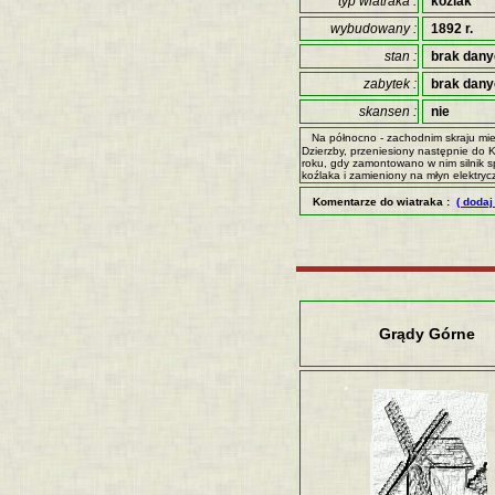
typ wiatraka :
koźlak
wybudowany :
1892 r.
stan :
brak dan
zabytek :
brak dan
skansen :
nie
Na północno - zachodnim skraju mi
Dzierzby, przeniesiony następnie do
roku, gdy zamontowano w nim silnik 
koźlaka i zamieniony na młyn elektr
Komentarze do wiatraka :
( doda
Grądy Górne