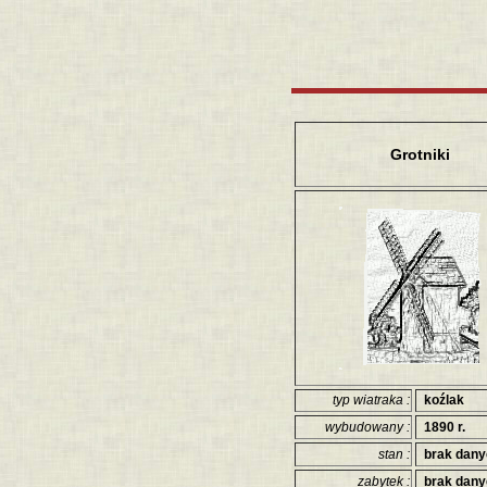
Grotniki
typ wiatraka :
koźlak
wybudowany :
1890 r.
stan :
brak dan
zabytek :
brak dan