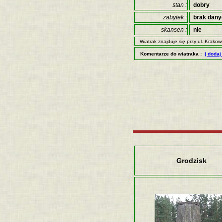
stan :
dobry
zabytek :
brak dan
skansen :
nie
Wiatrak znajduje się przy ul. Krakows
Komentarze do wiatraka :
( dodaj
Grodzisk