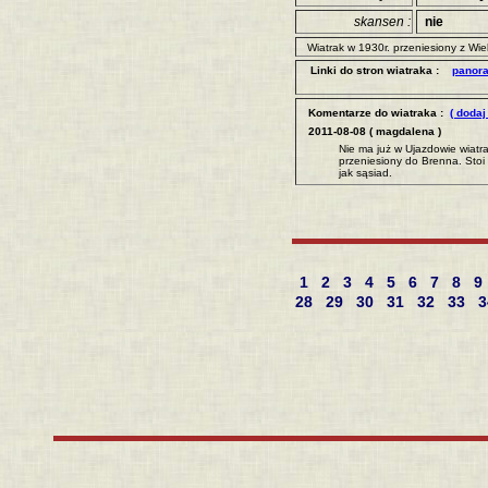
skansen :
nie
Wiatrak w 1930r. przeniesiony z Wie
Linki do stron wiatraka :
panor
Komentarze do wiatraka :
( dodaj
2011-08-08 ( magdalena )
Nie ma już w Ujazdowie wiatra
przeniesiony do Brenna. Stoi
jak sąsiad.
1
2
3
4
5
6
7
8
9
28
29
30
31
32
33