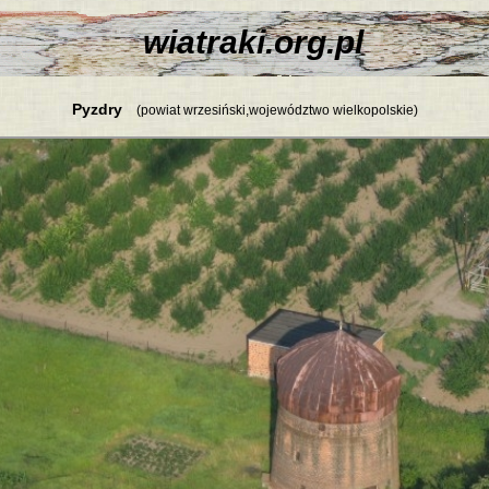
wiatraki.org.pl
Pyzdry
(powiat wrzesiński,województwo wielkopolskie)