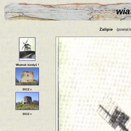
wiat
Zalipie
(powiat l
Wiatrak kiedyś !
2012 r.
2012 r.